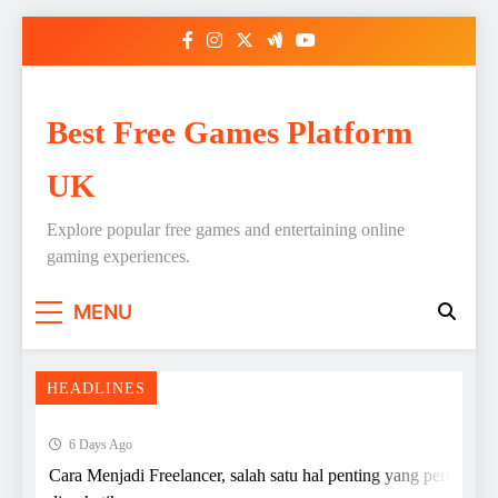
Skip
to
content
Best Free Games Platform
UK
Explore popular free games and entertaining online
gaming experiences.
MENU
HEADLINES
6 Days Ago
Cara Menjadi Freelancer, salah satu hal penting yang perlu